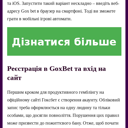
та iOS. Запустити такий варіант нескладно – введіть веб-
адресу Gox bet в браузер на смартфоні. Тоді ви зможете
грати в мобільні ігрові автомати.
Реєстрація в GoxBet та вхід на
сайт
Першим кроком для продуктивного гемблінгу на
офіційному сайті Гоксбет є створення акаунту. Обліковий
запис треба оформлюється на одну людину та тільки
особами, що досягли повноліття. Порушення цих правил
може призвести до пожиттєвого бану. Отже, щоб почати