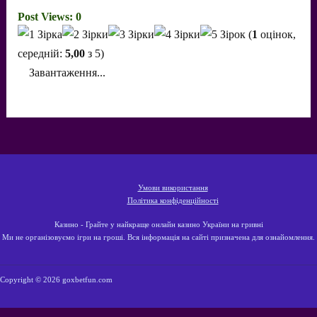
Post Views:
0
(
1
оцінок,
середній:
5,00
з 5)
Завантаження...
Умови використання
Політика конфіденційності
Казино - Грайте у найкраще онлайн казино України на гривні
Ми не організовуємо ігри на гроші. Вся інформація на сайті призначена для ознайомлення.
Copyright © 2026 goxbetfun.com