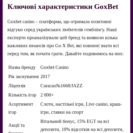
Ключові характеристики GoxBet
Goxbet casino – платформа, що отримала позитивні
відгуки серед українських любителів гемблінгу. Наші
експерти проаналізували цей бренд та виявили кілька
важливих нюансів про Go X Bet, які повинні знати всі
перед тим, як почати грати. Давайте подивимось на них:
Назва бренду
Goxbet Casino
Рік заснування
2017
Ліцензія
Curacao№1668/JAZZ
Кількість ігор
2 000+
Асортимент
Слоти, настільні ігри, Live casino, краш-
ігор
ігри, ставки на спорт
Вітальний бонус, 15% EGT на всі
Акції та
депозити, 10% відсотків на всі депозити,