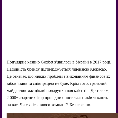
Популярне казино Goxbet з’явилось в Україні в 2017 році.
Надійність бренду підтверджується ліцензією Кюрасао.
Це означає, що ніяких проблем з виконанням фінансових
забов’язань та співпрацею не буде. Крім того, гральний
майданчик має цікаві подарунки для клієнтів. До того ж,
2 000+ азартних ігор провідних постачальників чекають
на вас. Чи є якісь плюси компанії? Безперечно.