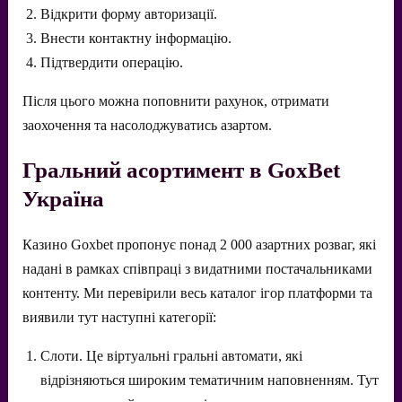
Відкрити форму авторизації.
Внести контактну інформацію.
Підтвердити операцію.
Після цього можна поповнити рахунок, отримати
заохочення та насолоджуватись азартом.
Гральний асортимент в GoxBet
Україна
Казино Goxbet пропонує понад 2 000 азартних розваг, які
надані в рамках співпраці з видатними постачальниками
контенту. Ми перевірили весь каталог ігор платформи та
виявили тут наступні категорії:
Слоти. Це віртуальні гральні автомати, які
відрізняються широким тематичним наповненням. Тут