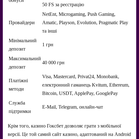
бонуси
50 FS за реєстрацію
NetEnt, Microgaming, Push Gaming,
Провайдери
Amatic, Playson, Evolution, Pragmatic Play
та інші
Мінімальний
1 грн
депозит
Максимальний
40 000 грн
депозит
Visa, Mastercard, Privat24, Monobank,
Платіжні
електронний гаманець Kvitum, Ethereum,
методи
Bitcoin, USDT, ApplePay, GooglePay
Служба
E-Mail, Telegram, онлайн-чат
підтримки
Крім того, казино Гоксбет дозволяє грати з мобільної
версії. Це той самий сайт казино, адаптований на Android